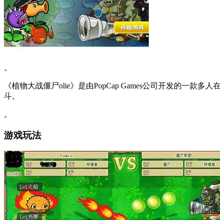
。
《植物大战僵尸olie》是由PopCap Games公司开发
斗。
。
游戏玩法