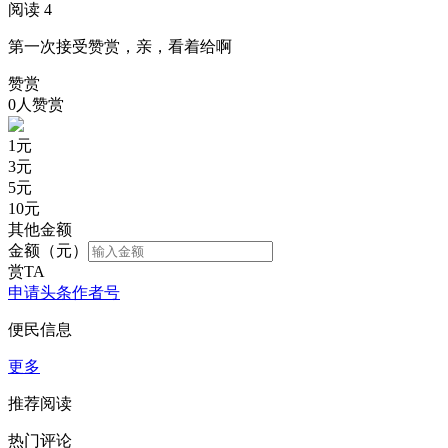
阅读 4
第一次接受赞赏，亲，看着给啊
赞赏
0人赞赏
1
元
3
元
5
元
10
元
其他金额
金额（元）
赏TA
申请头条作者号
便民信息
更多
推荐阅读
热门评论